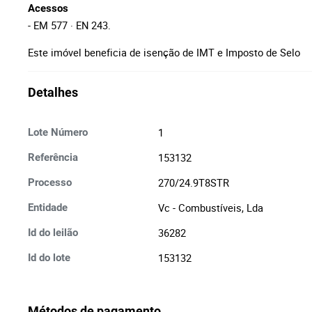
Acessos
- EM 577 · EN 243.
Este imóvel beneficia de isenção de IMT e Imposto de Selo
Detalhes
1
Lote Número
153132
Referência
270/24.9T8STR
Processo
Vc - Combustíveis, Lda
Entidade
36282
Id do leilão
153132
Id do lote
Métodos de pagamento