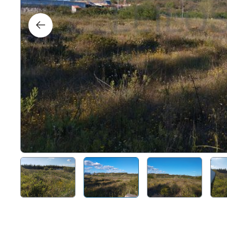
Direit
Tecno
Mobil
Náuti
Outro