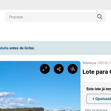
is
atuita
antes de licitar
.
los
Referência
:
153132
/
amentos
Lote para
naria
Este lote já te
e Colecionáveis
+ Oportuni
Valor de Abertura