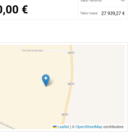
---
Valor Mínimo
0,00 €
27.939,27 €
Valor base
Leaflet
|
©
OpenStreetMap
contributors