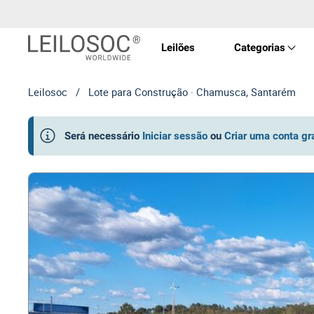
Leilões
Categorias
Leilosoc
/
Lote para Construção · Chamusca, Santarém
Imóve
Será necessário
Iniciar sessão
ou
Criar uma conta gr
Veícu
Equip
Maqui
Arte 