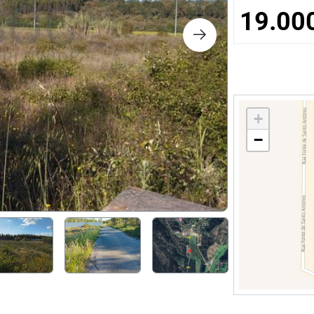
os
19.00
logia
iário e Decoração
+
−
ca
s