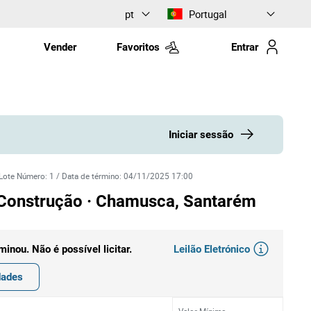
pt
Portugal
Vender
Favoritos
Entrar
Iniciar sessão
Lote Número
:
1
/
Data de término
:
04/11/2025 17:00
 Construção · Chamusca, Santarém
Leilão Eletrónico
rminou. Não é possível licitar.
dades