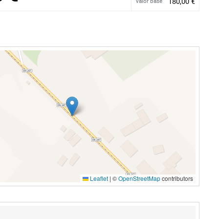
180,00 €
Valor base
Leaflet
|
©
OpenStreetMap
contributors