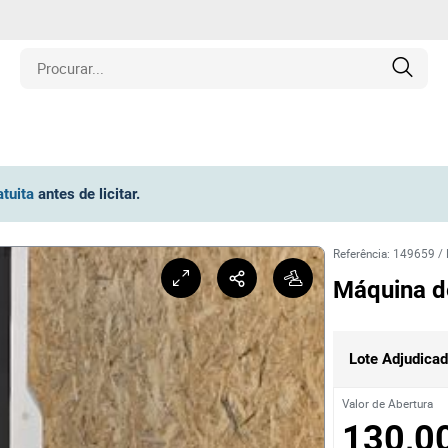
is
atuita
antes de licitar
.
los
Referência
:
149659
/
amentos
Máquina d
naria
Lote Adjudica
e Colecionáveis
Valor de Abertura
130,0