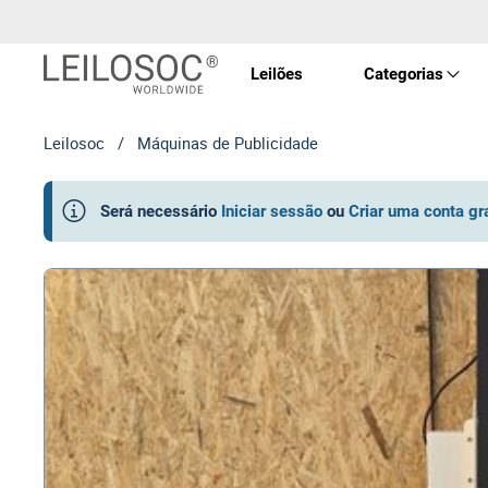
Leilões
Categorias
Leilosoc
/
Máquinas de Publicidade
Imóve
Será necessário
Iniciar sessão
ou
Criar uma conta gr
Veícu
Equip
Maqui
Arte 