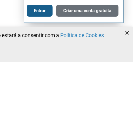
Entrar
Criar uma conta gratuita
te estará a consentir com a
Política de Cookies
.
•
•
•
Contacte a nossa equipa!
Leilosoc Worldwide®
Fique informado diariamente com as nossas
newsletters.