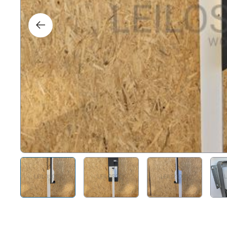
Direit
Tecno
Mobil
Náuti
Outro