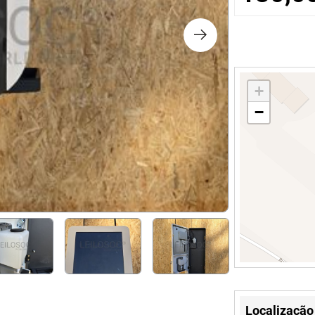
os
logia
+
iário e Decoração
−
ca
s
Localização