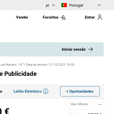
pt
Portugal
Vender
Favoritos
Entrar
Iniciar sessão
Lote Número
:
147
/
Data de término
:
21/10/2025 16:00
e Publicidade
Leilão Eletrónico
+ Oportunidades
do
---
Valor Mínimo
0 €