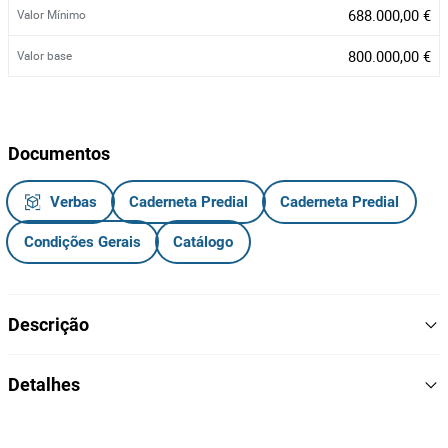
688.000,00 €
Valor Mínimo
800.000,00 €
Valor base
Documentos
Verbas
Caderneta Predial
Caderneta Predial
Condições Gerais
Catálogo
Descrição
Monte Novo de Valvaqueiros – Um Refúgio no Coração do
Detalhes
Alentejo!
Localizado no concelho do Alandroal, a poucos minutos de
1
Lote Número