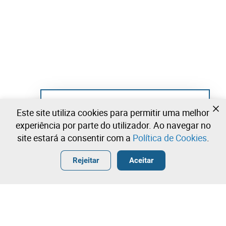
Ainda não se registou?
Este site utiliza cookies para permitir uma melhor
Crie uma conta e comece já a licitar
experiência por parte do utilizador. Ao navegar no
site estará a consentir com a
Política de Cookies
.
Entrar
Criar uma conta gratuita
•
•
•
Rejeitar
Aceitar
Explorar Mais
Licitação rápida
Contacte a nossa equipa!