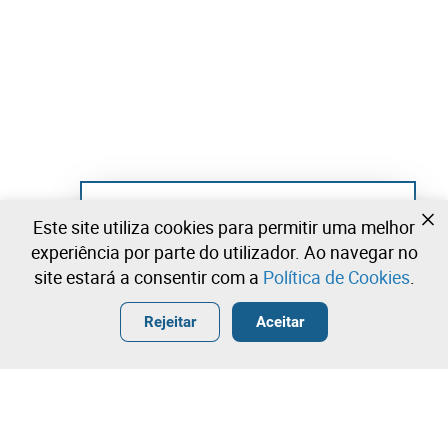
Ainda não se registou?
Este site utiliza cookies para permitir uma melhor
Crie uma conta e comece já a licitar
experiência por parte do utilizador. Ao navegar no
site estará a consentir com a
Política de Cookies
.
Entrar
Criar uma conta gratuita
•
•
•
Rejeitar
Aceitar
Explorar Mais
Contacte a nossa equipa!