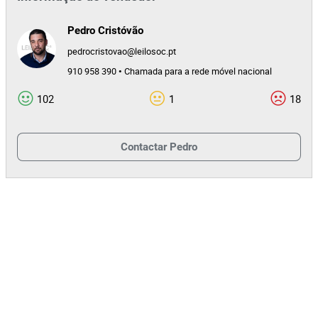
355340
Quilometrage
Pedro Cristóvão
m
pedrocristovao@leilosoc.pt
910 958 390 • Chamada para a rede móvel nacional
1
Lote Número
156990
Referência
102
1
18
3643/23.0T8ENT
Processo
Contactar
Pedro
34680
Id do leilão
156990
Id do lote