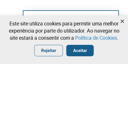
Ainda não se registou?
Este site utiliza cookies para permitir uma melhor
Crie uma conta e comece já a licitar
experiência por parte do utilizador. Ao navegar no
site estará a consentir com a
Política de Cookies
.
Entrar
Criar uma conta gratuita
•
•
•
Rejeitar
Aceitar
Explorar Mais
Licitação rápida
Contacte a nossa equipa!
6.000,00 €
6.500,00 €
Leilosoc Worldwide®
7.000,00 €
A Empresa
Licitação directa