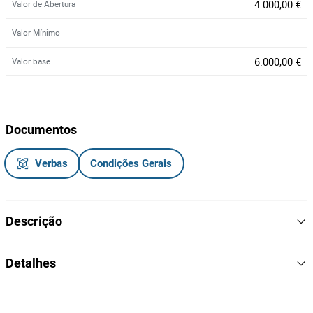
4.000,00 €
Valor de Abertura
---
Valor Mínimo
6.000,00 €
Valor base
Documentos
Verbas
Condições Gerais
Descrição
Veículo ligeiro de passageiros, vidros e retrovisores elétricos,
Detalhes
volante multifunções
Danos visíveis: alguns riscos, apoio do para-choque e grelha
1968
Cilindrada
partidos, forro do teto descolado