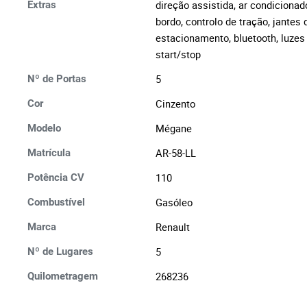
direção assistida, ar condicionad
Extras
bordo, controlo de tração, jantes 
estacionamento, bluetooth, luzes
start/stop
5
Nº de Portas
Cinzento
Cor
Mégane
Modelo
AR-58-LL
Matrícula
110
Potência CV
Gasóleo
Combustível
Renault
Marca
5
Nº de Lugares
268236
Quilometragem