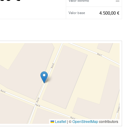
---
Valor Mínimo
4.500,00 €
Valor base
Leaflet
|
©
OpenStreetMap
contributors