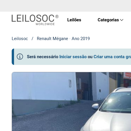
Leilões
Categorias
Leilosoc
/
Renault Mégane · Ano 2019
Imóve
Será necessário
Iniciar sessão
ou
Criar uma conta gr
Veícu
Equip
Maqui
Arte 