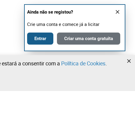
Ainda não se registou?
Crie uma conta e comece já a licitar
Entrar
Criar uma conta gratuita
te estará a consentir com a
Política de Cookies
.
•
•
•
Contacte a nossa equipa!
Leilosoc Worldwide®