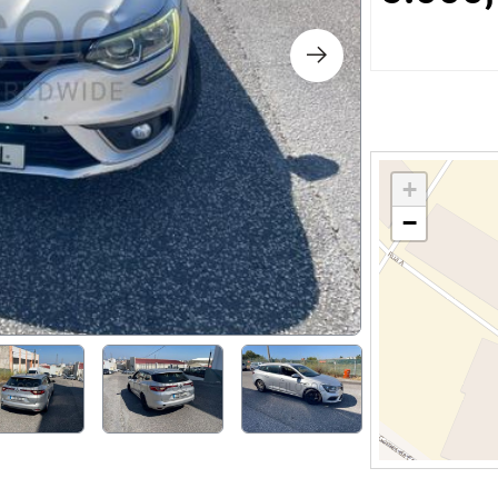
os
logia
iário e Decoração
+
−
ca
s