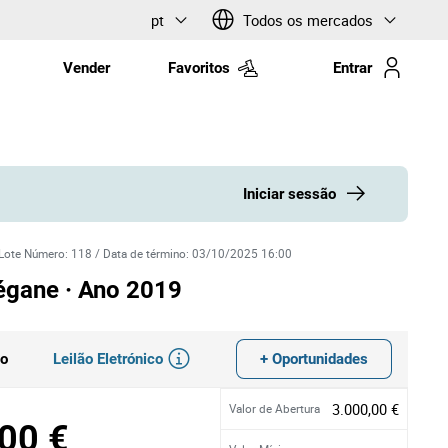
pt
Todos os mercados
Vender
Favoritos
Entrar
Iniciar sessão
Lote Número
:
118
/
Data de término
:
03/10/2025 16:00
égane · Ano 2019
Leilão Eletrónico
+ Oportunidades
do
3.000,00 €
Valor de Abertura
00 €