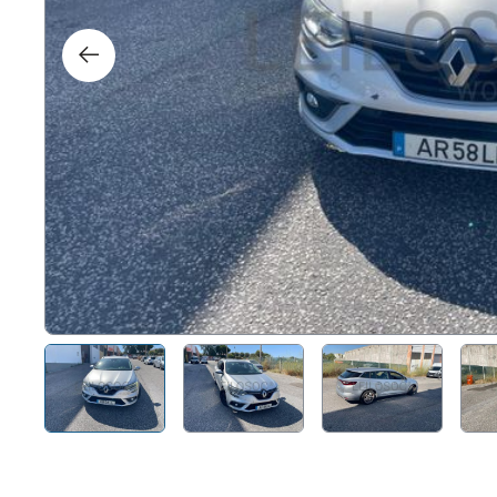
Direit
Tecno
Mobil
Náuti
Outro