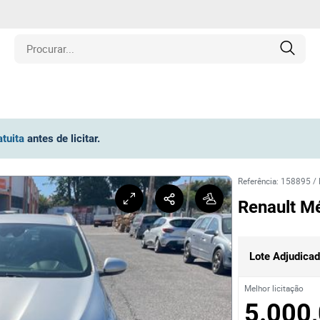
is
atuita
antes de licitar
.
los
Referência
:
158895
/
amentos
Renault M
naria
Lote Adjudica
e Colecionáveis
Melhor licitação
5.000,