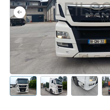
Direit
Tecno
Mobil
Náuti
Outro