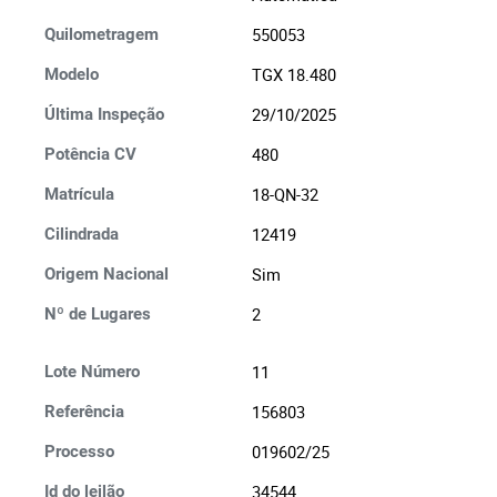
550053
Quilometragem
TGX 18.480
Modelo
29/10/2025
Última Inspeção
480
Potência CV
18-QN-32
Matrícula
12419
Cilindrada
Sim
Origem Nacional
2
Nº de Lugares
11
Lote Número
156803
Referência
019602/25
Processo
34544
Id do leilão