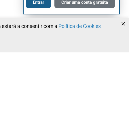
Entrar
Criar uma conta gratuita
te estará a consentir com a
Política de Cookies
.
•
•
•
Contacte a nossa equipa!
Leilosoc Worldwide®
Fique informado diariamente com as nossas
newsletters.