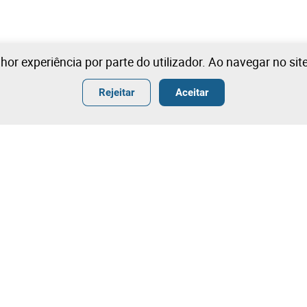
lhor experiência por parte do utilizador. Ao navegar no si
Rejeitar
Aceitar
ender
Termos
ar
Condições Gerais de Venda