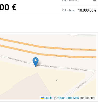
---
Valor Mínimo
00 €
10.000,00 €
Valor base
Leaflet
|
©
OpenStreetMap
contributors