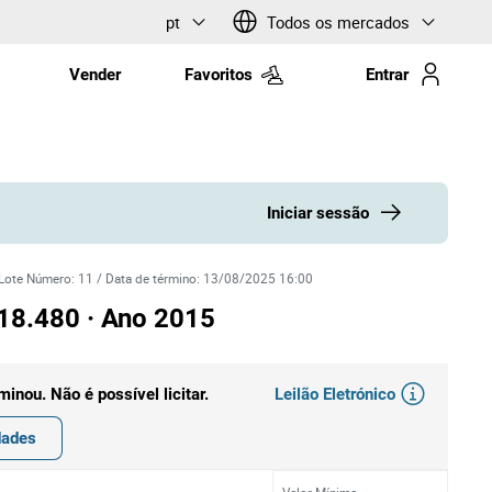
pt
Todos os mercados
Vender
Favoritos
Entrar
Iniciar sessão
Lote Número
:
11
/
Data de término
:
13/08/2025 16:00
8.480 · Ano 2015
Leilão Eletrónico
rminou. Não é possível licitar.
dades