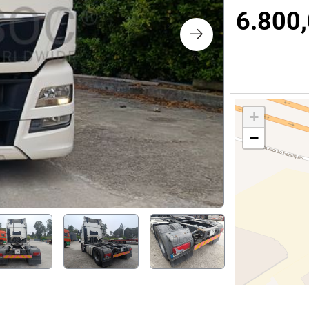
os
6.800,
logia
iário e Decoração
+
−
ca
s