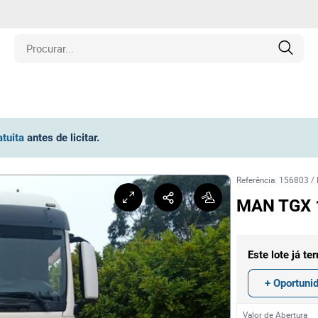
is
atuita
antes de licitar
.
los
Referência
:
156803
/
amentos
MAN TGX 1
naria
Este lote já te
e Colecionáveis
+ Oportuni
Valor de Abertura