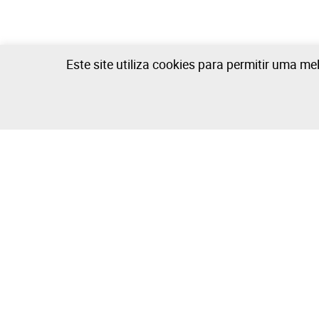
Este site utiliza cookies para permitir uma me
A Empresa
Comprar e V
Sobre
Como Compr