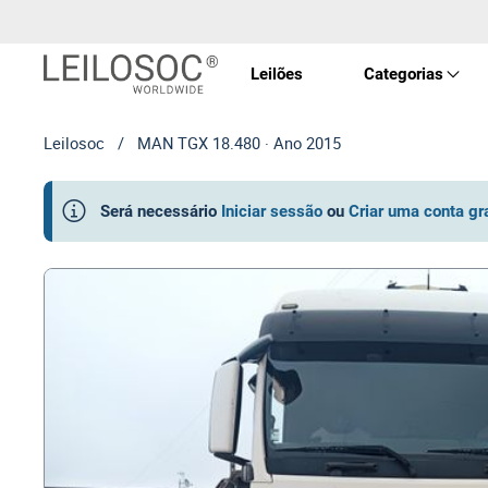
Leilões
Categorias
Leilosoc
/
MAN TGX 18.480 · Ano 2015
Imóve
Será necessário
Iniciar sessão
ou
Criar uma conta gr
Veícu
Equip
Maqui
Arte 