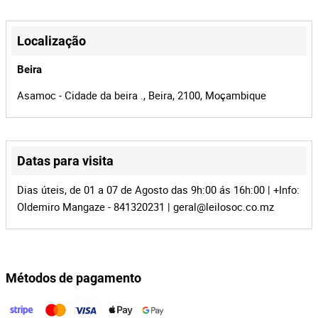
+
33948
Id do leilão
−
Localização
155812
Id do lote
Beira
Asamoc - Cidade da beira ., Beira, 2100, Moçambique
Datas para visita
Leaflet
|
©
OpenStreetMap
contributors
Dias úteis, de 01 a 07 de Agosto das 9h:00 ás 16h:00 | +Info:
Oldemiro Mangaze - 841320231 |
geral@leilosoc.co.mz
Métodos de pagamento