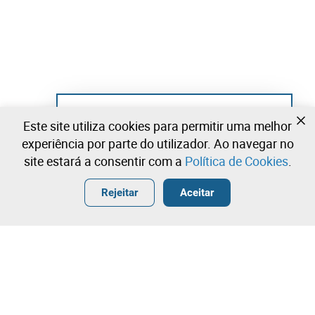
Ainda não se registou?
Este site utiliza cookies para permitir uma melhor
Crie uma conta e comece já a licitar
experiência por parte do utilizador. Ao navegar no
site estará a consentir com a
Política de Cookies
.
Entrar
Criar uma conta gratuita
•
•
•
Rejeitar
Aceitar
Explorar Mais
Contacte a nossa equipa!