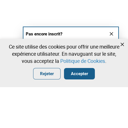
Pas encore inscrit?
Créer un compte et commencez à enchérir
Ce site utilise des cookies pour offrir une meilleure
maintenant
expérience utilisateur. En navuguant sur le site,
vous acceptez la
Politique de Cookies
.
Entrer
Créer un compte gratuit
•
•
•
Rejeter
Accepter
Chaussure - 0 lots disponibles
Contactez notre équipe!