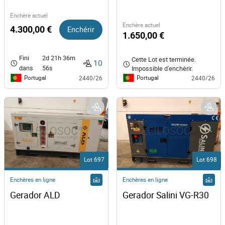
Enchère actuel
Enchère actuel
4.300,00 €
Enchérir
1.650,00 €
Fini
2d 21h 36m
Cette Lot est terminée.
10
dans
56s
Impossible d'enchèrir.
Portugal
Portugal
2440/26
2440/26
Lot 697
Lot 698
Enchères en ligne
Enchères en ligne
Gerador ALD 
Gerador Salini VG-R30