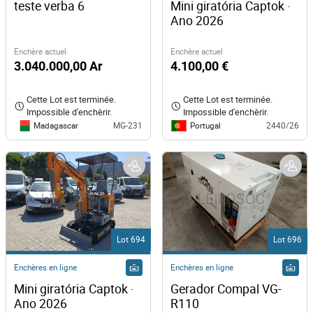
teste verba 6
Mini giratória Captok · 
Ano 2026
Enchère actuel
Enchère actuel
3.040.000,00 Ar
4.100,00 €
Cette Lot est terminée.
Cette Lot est terminée.
Impossible d'enchèrir.
Impossible d'enchèrir.
Madagascar
Portugal
MG-231
2440/26
Lot 694
Lot 696
Enchères en ligne
Enchères en ligne
Mini giratória Captok · 
Gerador Compal VG-
Ano 2026 
R110 