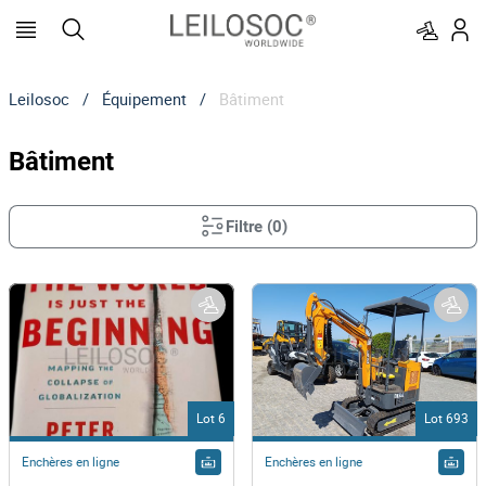
Leilosoc
/
Équipement
/
Bâtiment
Bâtiment
Filtre
(
0
)
Lot 6
Lot 693
Enchères en ligne
Enchères en ligne