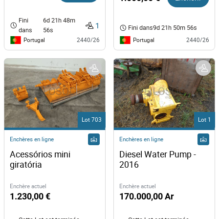
Fini
6d 21h 48m
1
Fini dans
9d 21h 50m 56s
dans
56s
Portugal
Portugal
2440/26
2440/26
Lot 703
Lot 1
Enchères en ligne
Enchères en ligne
Acessórios mini 
Diesel Water Pump - 
giratória
2016
Enchère actuel
Enchère actuel
1.230,00 €
170.000,00 Ar