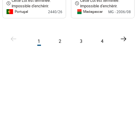
Cette Lot est terminée.
Cette Lot est terminée.
Impossible d'enchèrir.
Impossible d'enchèrir.
Portugal
Madagascar
2440/26
MG - 2006/08
1
2
3
4