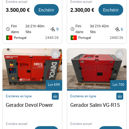
Enchère actuel
Enchère actuel
3.500,00 €
Enchérir
2.300,00 €
Enchérir
Fini
2d 21h 40m
Fini
3d 21h 42m
9
6
dans
56s
dans
56s
Portugal
Portugal
2440/26
2440/26
Lot 699
Lot 700
Enchères en ligne
Enchères en ligne
Gerador Devol Power 
Gerador Salini VG-R15 
Enchère actuel
Enchère actuel