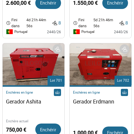
2.600,00 €
Enchérir
1.550,00 €
Enchérir
Fini
4d 21h 44m
Fini
5d 21h 46m
8
8
dans
56s
dans
56s
Portugal
Portugal
2440/26
2440/26
Lot 701
Lot 702
Enchères en ligne
Enchères en ligne
Gerador Ashita
Gerador Erdmann 
Enchère actuel
750,00 €
Enchérir
1.000,00 €
Enchérir