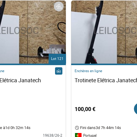
Lot 121
gne
Enchères en ligne
Trotinete Elétrica Janatech 
100,00 €
e à
1d 0h 32m 13s
Fini dans
3d 7h 44m 13s
Portugal
19638/26-2