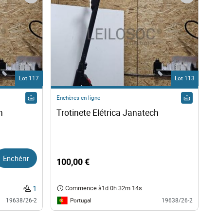
Lot 117
Lot 113
Enchères en ligne
Trotinete Elétrica Janatech 
Trotinete Elétrica Janatech 
Enchérir
100,00 €
1
Commence à
1d 0h 32m 13s
Portugal
19638/26-2
19638/26-2