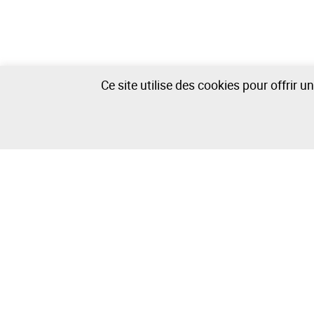
Ce site utilise des cookies pour offrir 
Autre Véhicule - 17 lots disponibles
La Maison
Vendre/Ache