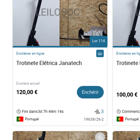
Droi
Tech
Lot 114
Mobi
Enchères en ligne
Enchères en li
Trotinete Elétrica Janatech 
Naut
Autr
Enchère actuel
120,00 €
Enchérir
100,00 €
3
Fini dans
3d 7h 44m 13s
Commenc
Portugal
Portugal
19638/26-2