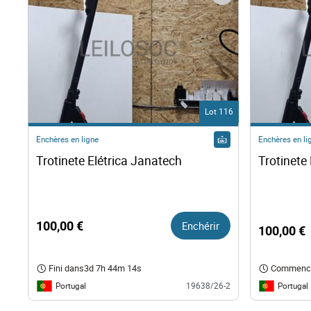
Lot 116
Enchères en ligne
Enchères en li
Trotinete Elétrica Janatech 
100,00 €
Enchérir
100,00 €
Fini dans
3d 7h 44m 13s
Commenc
Portugal
Portugal
19638/26-2