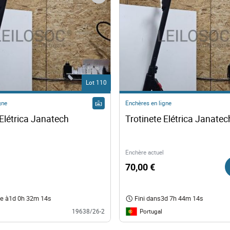
Lot 110
gne
Enchères en ligne
Trotinete Elétrica Janatech 
Enchère actuel
70,00 €
e à
1d 0h 32m 13s
Fini dans
3d 7h 44m 13s
Portugal
19638/26-2