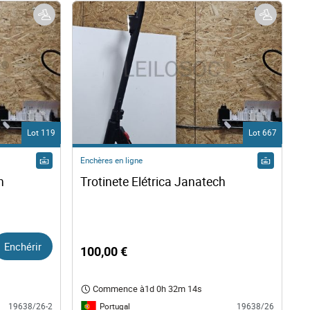
Lot 119
Lot 667
Enchères en ligne
Trotinete Elétrica Janatech 
Trotinete Elétrica Janatech
Enchérir
100,00 €
Commence à
1d 0h 32m 13s
Portugal
19638/26-2
19638/26