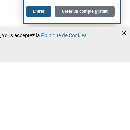
Entrer
Créer un compte gratuit
te, vous acceptez la
Politique de Cookies
.
•
•
•
Contactez notre équipe!
Leilosoc Worldwide®
Restez informé quotidiennement grâce à nos
newsletters.