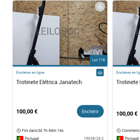
Lot 118
Enchères en ligne
Enchères en li
Trotinete Elétrica Janatech 
100,00 €
Enchérir
100,00 €
Fini dans
3d 7h 44m 13s
Commenc
Portugal
Portugal
19638/26-2