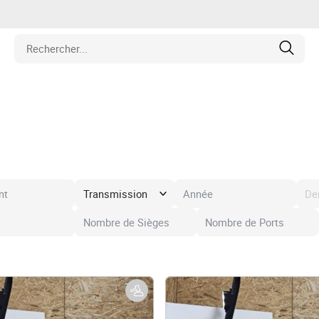
iétés
cule
ipement
De
hines
et Pièces de Collection