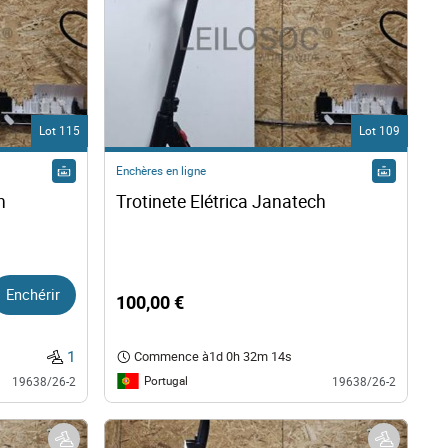
Lot 115
Lot 109
Enchères en ligne
h
Trotinete Elétrica Janatech 
Enchérir
100,00 €
1
Commence à
1d 0h 32m 13s
Portugal
19638/26-2
19638/26-2