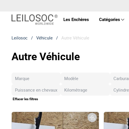
Les Enchères
Catégories
Leilosoc
/
Véhicule
/
Autre Véhicule
Prop
Autre Véhicule
Véhi
Équ
Mac
Effacer les filtres
Art 