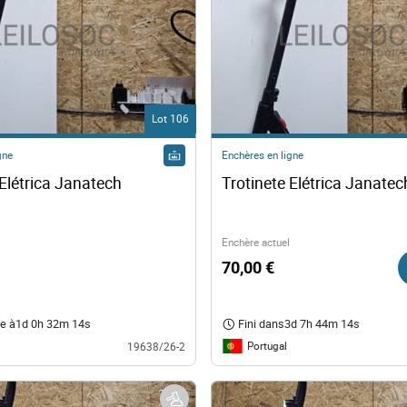
ts
nologie
Lot 106
lier et Décoration
gne
Enchères en ligne
Trotinete Elétrica Janatech 
Trotinete Elétrica Janatec
ique
e
Enchère actuel
70,00 €
e à
1d 0h 32m 13s
Fini dans
3d 7h 44m 13s
Portugal
19638/26-2