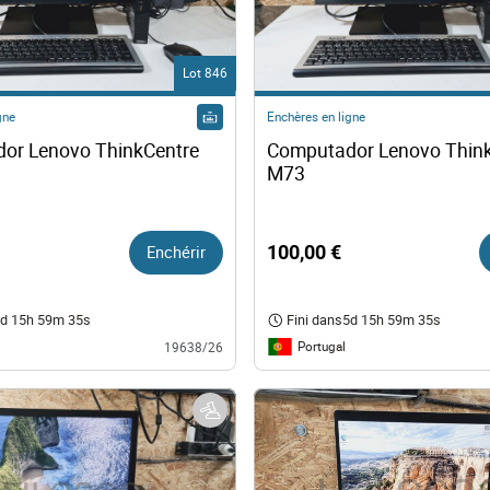
ts
Lot 846
nologie
gne
Enchères en ligne
or Lenovo ThinkCentre 
Computador Lenovo Think
lier et Décoration
M73
ique
Enchérir
100,00 €
e
d 15h 59m 34s
Fini dans
5d 15h 59m 34s
Portugal
19638/26