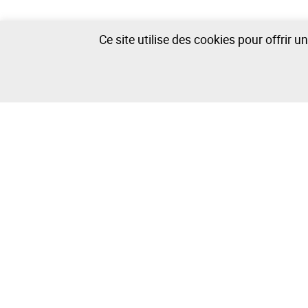
Ce site utilise des cookies pour offrir 
Ordinateurs et Tablettes - 334 lots disponibles
La Maison
Vendre/Ache
À propos de Leilosoc
Comment Ac
Groupe Isegoria Capital
Comment Ve