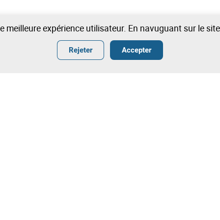
une meilleure expérience utilisateur. En navuguant sur le si
Rejeter
Accepter
ter
Termes
heter
Conditions Générales de Vente
ndre
Conditions générales de vente –