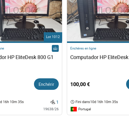
Lot 1012
gne
Enchères en ligne
or HP EliteDesk 800 G1
Computador HP EliteDesk
Enchérir
100,00 €
1
d 16h 10m 34s
Fini dans
10d 16h 10m 34s
Portugal
19638/26