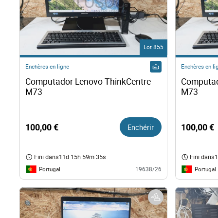
Lot 855
Enchères en ligne
Enchères en li
Computador Lenovo ThinkCentre 
Computad
M73 
M73 
100,00 €
Enchérir
100,00 €
Fini dans
11d 15h 59m 34s
Fini dans
1
Portugal
Portugal
19638/26