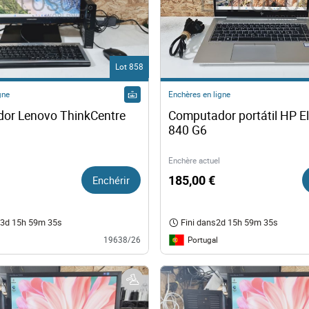
Lot 858
gne
Enchères en ligne
or Lenovo ThinkCentre 
Computador portátil HP El
840 G6
Enchère actuel
Enchérir
185,00 €
3d 15h 59m 34s
Fini dans
2d 15h 59m 34s
Portugal
19638/26