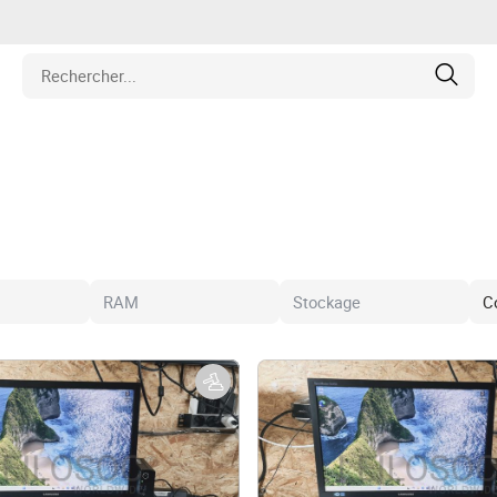
iétés
cule
ipement
hines
et Pièces de Collection