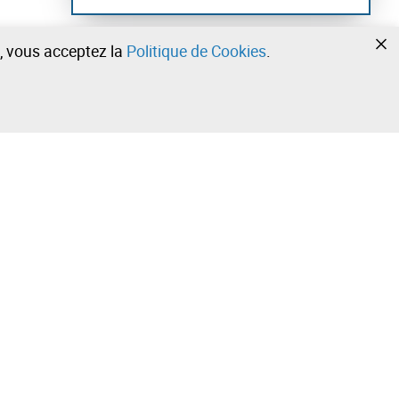
te, vous acceptez la
Politique de Cookies
.
•
•
•
Contactez notre équipe!
Leilosoc Worldwide®
Restez informé quotidiennement grâce à nos
newsletters.
Abonnez-vous maintenant et recevez le meilleur que
 Angola
Leilosoc® a à offrir dans votre e-mail.