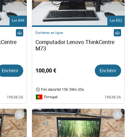
Lot 849
Lot 852
Enchères en ligne
Centre 
Computador Lenovo ThinkCentre 
M73 
Enchérir
100,00 €
Enchérir
Fini dans
9d 15h 59m 34s
Portugal
19638/26
19638/26