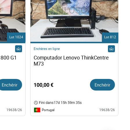
Lot 1024
Lot 812
Enchères en ligne
 800 G1
Computador Lenovo ThinkCentre 
M73 
Enchérir
100,00 €
Enchérir
Fini dans
17d 15h 59m 34s
Portugal
19638/26
19638/26