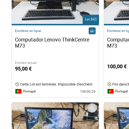
Droi
Lot 843
Tech
Enchères en ligne
Enchères en li
Computador Lenovo ThinkCentre 
Computad
Mobi
M73  
M73  
Naut
Enchère actuel
100,00 €
95,00 €
Autr
Cette Lot est terminée. Impossible d'enchèrir.
Fini dans
3
Portugal
Portugal
19638/26