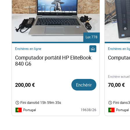
Lot 778
Enchères en ligne
Enchères en li
Computador portátil HP EliteBook 
Computad
840 G6 
Enchère actuel
200,00 €
Enchérir
70,00 €
Fini dans
6d 15h 59m 34s
Fini dans
3
Portugal
Portugal
19638/26