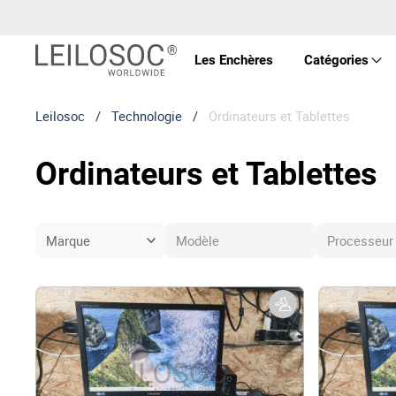
Les Enchères
Catégories
Leilosoc
/
Technologie
/
Ordinateurs et Tablettes
Prop
Ordinateurs et Tablettes
Véhi
Équ
Mac
Art 