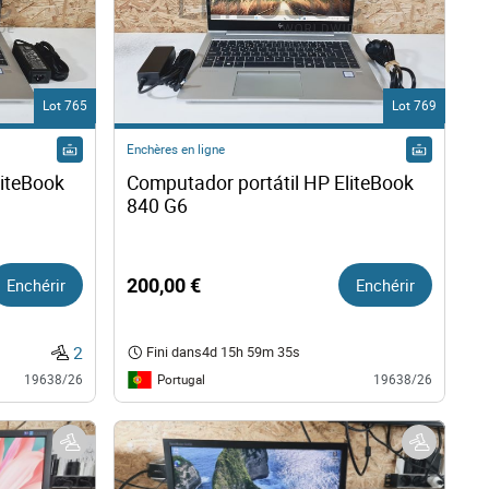
Lot 765
Lot 769
Enchères en ligne
iteBook 
Computador portátil HP EliteBook 
840 G6   
Enchérir
200,00 €
Enchérir
2
Fini dans
4d 15h 59m 34s
Portugal
19638/26
19638/26