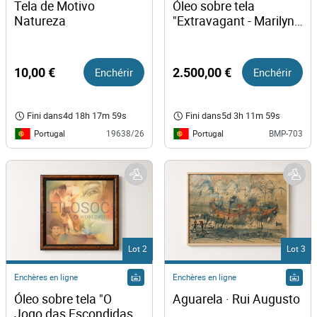
Tela de Motivo 
Óleo sobre tela 
Natureza
"Extravagant - Marilyn 
Monroe" · Pedro 
Pascoinho
10,00 €
Enchérir
2.500,00 €
Enchérir
Fini dans
4d 18h 17m 59s
Fini dans
5d 3h 11m 59s
Portugal
Portugal
19638/26
BMP-703
Lot 2
Lot 3
Enchères en ligne
Enchères en ligne
Óleo sobre tela "O 
Aguarela · Rui Augusto
Jogo das Escondidas" 