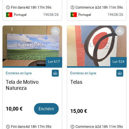
Fini dans
4d 18h 17m 59s
Commence à
2d 18h 11m 59s
Portugal
Portugal
19638/26
19638/26
Lot 617
Lot 524
Enchères en ligne
Enchères en ligne
Tela de Motivo 
Telas
Natureza
10,00 €
Enchérir
15,00 €
Fini dans
4d 18h 17m 59s
Commence à
2d 18h 11m 59s