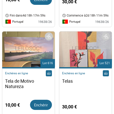
30,00 €
Fini dans
4d 18h 17m 59s
Commence à
2d 18h 11m 59s
Portugal
Portugal
19638/26
19638/26
Lot 616
Lot 521
Enchères en ligne
Enchères en ligne
Tela de Motivo 
Telas
Natureza
10,00 €
Enchérir
30,00 €