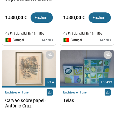
· Louro Artur
1.500,00 €
Enchérir
1.500,00 €
Enchérir
Fini dans
5d 3h 11m 59s
Fini dans
5d 3h 11m 59s
Portugal
Portugal
BMP-703
BMP-703
Lot 4
Lot 499
Enchères en ligne
Enchères en ligne
Carvão sobre papel · 
Telas
António Cruz