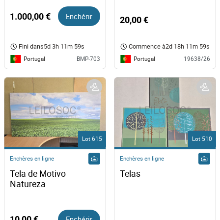
1.000,00 €
Enchérir
20,00 €
Fini dans
5d 3h 11m 59s
Commence à
2d 18h 11m 59s
Portugal
Portugal
BMP-703
19638/26
Lot 615
Lot 510
Enchères en ligne
Enchères en ligne
Tela de Motivo 
Telas
Natureza
10,00 €
Enchérir