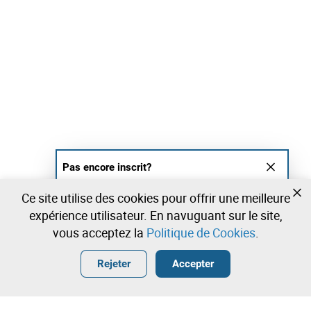
Pas encore inscrit?
Créer un compte et commencez à enchérir
Ce site utilise des cookies pour offrir une meilleure
maintenant
expérience utilisateur. En navuguant sur le site,
vous acceptez la
Politique de Cookies
.
Entrer
Créer un compte gratuit
•
•
•
Rejeter
Accepter
Peinture - 29 lots disponibles