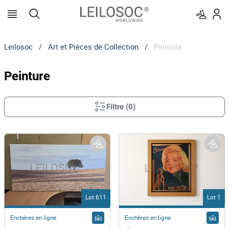
Leilosoc
/
Art et Pièces de Collection
/
Peinture
Peinture
Filtre
(
0
)
Lot 611
Lot 1
Enchères en ligne
Enchères en ligne