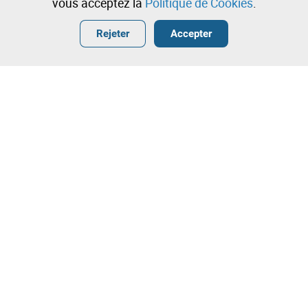
vous acceptez la
Politique de Cookies
.
Entrer
Créer un compte gratuit
•
•
•
Rejeter
Accepter
Contactez notre équipe!
Leilosoc Worldwide®
La Maison
À propos de Leilosoc
Groupe Isegoria Capital
Questions Fréquemment Posées