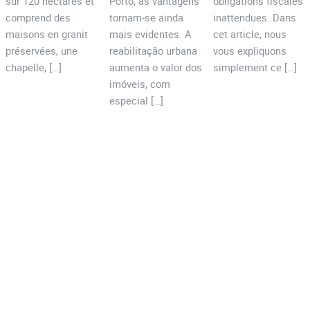
sur 120 hectares et
Porto, as vantagens
obligations fiscales
comprend des
tornam-se ainda
inattendues. Dans
maisons en granit
mais evidentes. A
cet article, nous
préservées, une
reabilitação urbana
vous expliquons
chapelle, […]
aumenta o valor dos
simplement ce […]
imóveis, com
especial […]