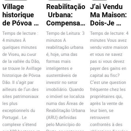
Village 
Reabilitação
J’ai Vendu 
historique 
 Urbana: 
Ma Maison: 
de Póvoa 
Compensa 
Dois-Je 
Dão : 7 
Investir no 
Payer des 
Temps de lecture :
Tempo de Leitura: 3
Temps de lecture: 4
raisons 
Centro do 
Gains en 
4 minutes À
minutos A
minutes Vous avez
d’investir !
Porto?
Capital?
quelques minutes
reabilitação urbana
vendu votre maison
de Viseu, au cœur
é, hoje, uma das
et vous ne savez
de la vallée du Dão,
formas mais
pas si vous devez
se trouve le Avillage
inteligentes e
payer des gains en
historique de Póvoa
sustentáveis de
capital au fisc?
Dão. Il s’agit par
investir no setor
C’est une question
ailleurs de l’un des
imobiliário. Quando
fréquente chez les
sites patrimoniaux
o imóvel se localiza
propriétaires qui,
les plus
numa das Áreas de
après la vente de
exceptionnels du
Reabilitação Urbana
leur bien, se
Portugal.. Le
(ARU) definidas
retrouvent
complexe s’étend
pelo Município do
confrontés à des