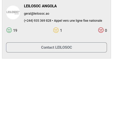
LEILOSOC ANGOLA
A validação da caução apenas é considerada efetiva após
geral@leilosoc.ao
receção e confirmação do respetivo comprovativo pela
(+244) 935 369 828 • Appel vers une ligne fixe nationale
LEILOSOC®
19
1
0
⚠️
PRAZO LIMITE
O prazo para envio das inscrições e do comprovativo de caução
termina em
.
Contact
LEILOSOC
28 de janeiro de 2026
Apenas os participantes com caução validada até esta data
poderão submeter propostas no leilão.
Reembolso da Caução
A caução será
caso o
reembolsada integralmente
participante não seja o adjudicatário.
No caso de adjudicação, o valor da caução será
deduzido ao
a pagar.
preço final
Caso o montante da caução seja
superior ao valor da
, o
adjudicação
valor remanescente será integralmente
ao adjudicatário, por transferência para a conta de