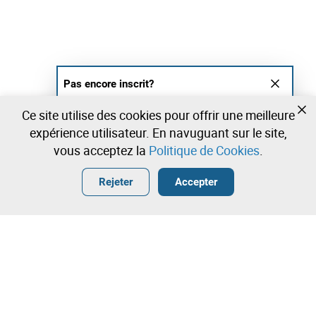
Pas encore inscrit?
Créer un compte et commencez à enchérir
Ce site utilise des cookies pour offrir une meilleure
maintenant
expérience utilisateur. En navuguant sur le site,
vous acceptez la
Politique de Cookies
.
Entrer
Créer un compte gratuit
•
•
•
Rejeter
Accepter
Autre - 0 lots disponibles
Contactez notre équipe!