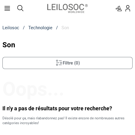
Leilosoc
/
Technologie
/
Son
Son
Filtre
(
0
)
Oops...
Il n'y a pas de résultats pour votre recherche?
Désolé pour ça, mais n'abandonnez pas! Il existe encore de nombreuses autres
catégories incroyables!