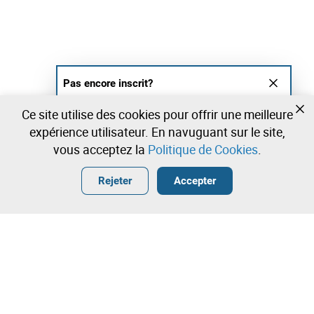
Pas encore inscrit?
Créer un compte et commencez à enchérir
Ce site utilise des cookies pour offrir une meilleure
maintenant
expérience utilisateur. En navuguant sur le site,
vous acceptez la
Politique de Cookies
.
Entrer
Créer un compte gratuit
•
•
•
Rejeter
Accepter
Son - 0 lots disponibles
Contactez notre équipe!