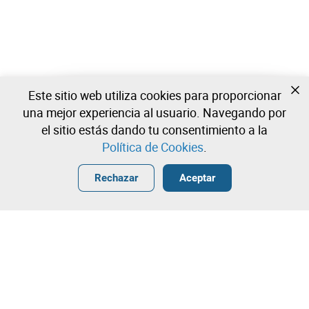
Este sitio web utiliza cookies para proporcionar
Todavía no estas registrado?
una mejor experiencia al usuario. Navegando por
Cree una cuenta y comience a ofertar ahora
el sitio estás dando tu consentimiento a la
Política de Cookies
.
Entrar
Crear una cuenta gratuita
•
•
•
Rechazar
Aceptar
Unidad Industrial - 0 lotes disponibles
¡Contacta con nuestro equipo!