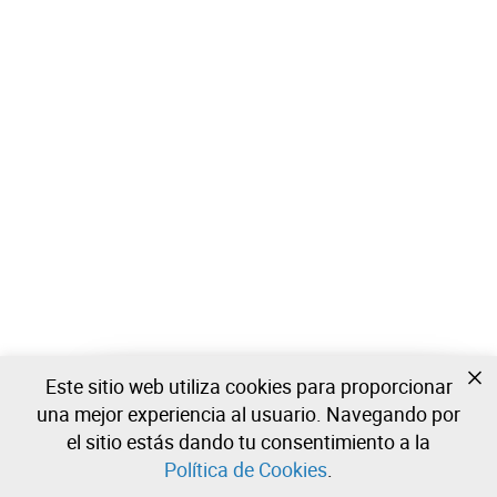
Este sitio web utiliza cookies para proporcionar
Todavía no estas registrado?
una mejor experiencia al usuario. Navegando por
Cree una cuenta y comience a ofertar ahora
el sitio estás dando tu consentimiento a la
Política de Cookies
.
Entrar
Crear una cuenta gratuita