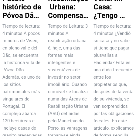
histórico de 
 Urbana: 
Casa: 
Póvoa Dão: 
Compensa 
¿Tengo 
¡7 razones 
Investir no 
Que Pagar 
Tiempo de lectura:
Tempo de Leitura: 3
Tiempo de lectura:
para 
Centro do 
Plusvalías?
4 minutos A pocos
minutos A
4 minutos ¿Vendió
invertir!
Porto?
minutos de Viseu,
reabilitação urbana
su casa y no sabe
en pleno valle del
é, hoje, uma das
si tiene que pagar
Dão, se encuentra
formas mais
plusvalías a
la histórica villa de
inteligentes e
Hacienda? Esta es
Póvoa Dão.
sustentáveis de
una duda frecuente
Además, es uno de
investir no setor
entre los
los sitios
imobiliário. Quando
propietarios que,
patrimoniales más
o imóvel se localiza
después de la venta
singulares de
numa das Áreas de
de su vivienda, se
Portugal. El
Reabilitação Urbana
ven sorprendidos
complejo abarca
(ARU) definidas
por las obligaciones
120 hectáreas e
pelo Município do
fiscales. En este
incluye casas de
Porto, as vantagens
artículo, explicamos
granito preservadas,
tornam-se ainda
de forma sencilla