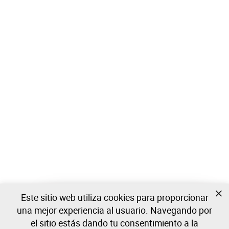
Este sitio web utiliza cookies para proporcionar
Todavía no estas registrado?
una mejor experiencia al usuario. Navegando por
Cree una cuenta y comience a ofertar ahora
el sitio estás dando tu consentimiento a la