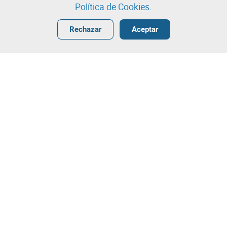
Política de Cookies
.
Entrar
Crear una cuenta gratuita
•
•
•
Rechazar
Aceptar
¡Contacta con nuestro equipo!
Leilosoc Worldwide®
La Empresa
Sobre
Grupo Isegoria Capital
Preguntas Frecuentes