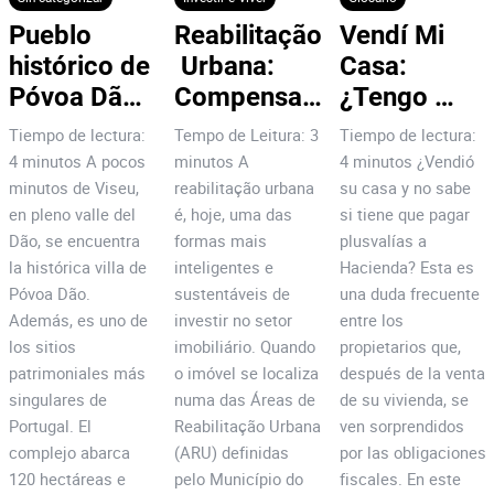
Pueblo 
Reabilitação
Vendí Mi 
histórico de 
 Urbana: 
Casa: 
Póvoa Dão: 
Compensa 
¿Tengo 
¡7 razones 
Investir no 
Que Pagar 
Tiempo de lectura:
Tempo de Leitura: 3
Tiempo de lectura:
para 
Centro do 
Plusvalías?
4 minutos A pocos
minutos A
4 minutos ¿Vendió
invertir!
Porto?
minutos de Viseu,
reabilitação urbana
su casa y no sabe
en pleno valle del
é, hoje, uma das
si tiene que pagar
Dão, se encuentra
formas mais
plusvalías a
la histórica villa de
inteligentes e
Hacienda? Esta es
Póvoa Dão.
sustentáveis de
una duda frecuente
Además, es uno de
investir no setor
entre los
los sitios
imobiliário. Quando
propietarios que,
patrimoniales más
o imóvel se localiza
después de la venta
singulares de
numa das Áreas de
de su vivienda, se
Portugal. El
Reabilitação Urbana
ven sorprendidos
complejo abarca
(ARU) definidas
por las obligaciones
120 hectáreas e
pelo Município do
fiscales. En este