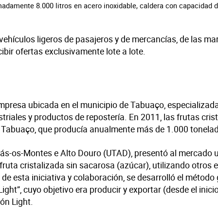
amente 8.000 litros en acero inoxidable, caldera con capacidad de
vehículos ligeros de pasajeros y de mercancías, de las m
ibir ofertas exclusivamente lote a lote.
resa ubicada en el municipio de Tabuaço, especializada 
striales y productos de repostería. En 2011, las frutas cri
e Tabuaço, que producía anualmente más de 1.000 tonelad
rás-os-Montes e Alto Douro (UTAD), presentó al mercado un
fruta cristalizada sin sacarosa (azúcar), utilizando otros
r de esta iniciativa y colaboración, se desarrolló el méto
t”, cuyo objetivo era producir y exportar (desde el inicio
ón Light.