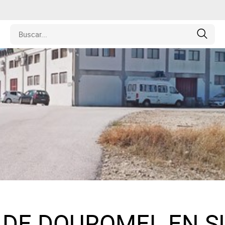
edades
ulos
o
inas
y Coleccionables
 DE DOUROMEL EN S