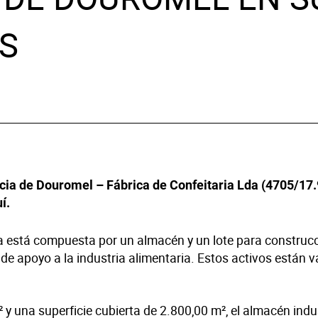
chos
OS
logía
es y Decoración
co
ncia de Douromel – Fábrica de Confeitaria Lda (4705/17.
í
.
a está compuesta por un almacén y un lote para construcci
de apoyo a la industria alimentaria. Estos activos están v
 y una superficie cubierta de 2.800,00 m², el almacén indus