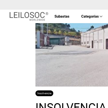
Subastas
Categorías
Propi
Vehíc
Equip
Máqu
Insolvencia
Arte 
INSOLVENCIA