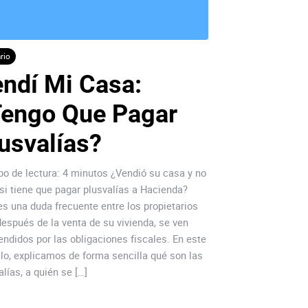
rio
Insolvencia
ndí Mi Casa: 
7 Motivo
engo Que Pagar 
Invertir
usvalías?
Valley
o de lectura: 4 minutos ¿Vendió su casa y no
Oeiras se destaca 
si tiene que pagar plusvalías a Hacienda?
polos de desarrollo
es una duda frecuente entre los propietarios
a sus condiciones ú
después de la venta de su vivienda, se ven
nacional e internaci
endidos por las obligaciones fiscales. En este
ayuntamiento ha pr
ulo, explicamos de forma sencilla qué son las
captación de invers
alías, a quién se […]
administrativa y a
factores hacen de Oe
instalación […]