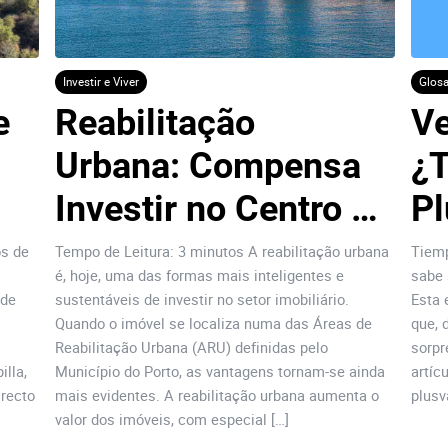
Investir e Viver
Glosa
 
Reabilitação 
Ve
Urbana: Compensa 
¿T
Investir no Centro 
Pl
do Porto?
os de
Tempo de Leitura: 3 minutos A reabilitação urbana
Tiemp
é, hoje, uma das formas mais inteligentes e
sabe 
 de
sustentáveis de investir no setor imobiliário.
Esta 
Quando o imóvel se localiza numa das Áreas de
que, 
Reabilitação Urbana (ARU) definidas pelo
sorpr
illa,
Município do Porto, as vantagens tornam-se ainda
artíc
irecto
mais evidentes. A reabilitação urbana aumenta o
plusv
valor dos imóveis, com especial […]