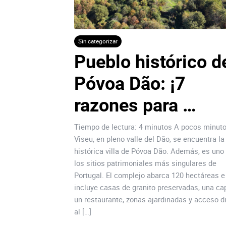
Sin categorizar
Pueblo histórico de
Póvoa Dão: ¡7 
razones para 
invertir!
Tiempo de lectura: 4 minutos A pocos minut
Viseu, en pleno valle del Dão, se encuentra la
histórica villa de Póvoa Dão. Además, es uno
los sitios patrimoniales más singulares de
Portugal. El complejo abarca 120 hectáreas e
incluye casas de granito preservadas, una cap
un restaurante, zonas ajardinadas y acceso d
al […]