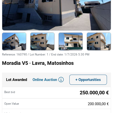
Reference
:
160790
/
Lot Number
:
1
/
End date
:
1/7/2026 5:30 PM
Moradia V5 · Lavra, Matosinhos
Online Auction
+ Opportunities
Lot Awarded
250.000,00 €
Best bid
200.000,00 €
Open Value