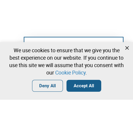
Not registered yet?
We use cookies to ensure that we give you the
Create a free account and start bidding
best experience on our website. If you continue to
immediately
use this site we will assume that you consent with
our
Cookie Policy
.
Login
Create a free account
•
•
•
Deny All
Accept All
Explore more
Quick Bid
Contact our team!
260.000,00 €
270.000,00 €