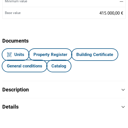
---
Minimum value
415.000,00 €
Base value
Documents
Units
Property Register
Building Certificate
General conditions
Catalog
Description
, situada numa zona residencial tranquila e
Moradia V5 (3 Pisos)
Details
muito procurada de
, a poucos minutos do mar e de todas
Lavra
as comodidades essenciais.
Yes
Barbecue