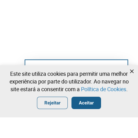
Ainda não se registou?
Este site utiliza cookies para permitir uma melhor
Crie uma conta e comece já a licitar
experiência por parte do utilizador. Ao navegar no
site estará a consentir com a
Política de Cookies
.
Entrar
Criar uma conta gratuita
•
•
•
Rejeitar
Aceitar