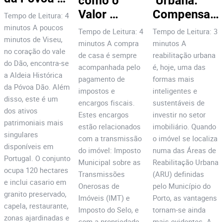
como o 
 Urbana: 
Dão: 7 
Valor 
Compensa 
Tempo de Leitura: 4
Motivos 
Patrimonial 
Investir no 
minutos A poucos
Tempo de Leitura: 4
Tempo de Leitura: 3
para 
minutos de Viseu,
afeta o 
Centro do 
minutos A compra
minutos A
no coração do vale
Investir!
futuro da 
Porto?
de casa é sempre
reabilitação urbana
do Dão, encontra-se
acompanhada pelo
é, hoje, uma das
sua casa e 
a Aldeia Histórica
pagamento de
formas mais
da sua 
da Póvoa Dão. Além
impostos e
inteligentes e
carteira
disso, este é um
encargos fiscais.
sustentáveis de
dos ativos
Estes encargos
investir no setor
patrimoniais mais
estão relacionados
imobiliário. Quando
singulares
com a transmissão
o imóvel se localiza
disponíveis em
do imóvel: Imposto
numa das Áreas de
Portugal. O conjunto
Municipal sobre as
Reabilitação Urbana
ocupa 120 hectares
Transmissões
(ARU) definidas
e inclui casario em
Onerosas de
pelo Município do
granito preservado,
Imóveis (IMT) e
Porto, as vantagens
capela, restaurante,
Imposto do Selo, e
tornam-se ainda
zonas ajardinadas e
com a propriedade
mais evidentes. A