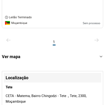
Leilão Terminado
Moçambique
Sem processo
1
Ver mapa
+
−
Localização
Tete
CETA - Matema, Bairro Chingodzi - Tete ., Tete, 2300,
Moçambique