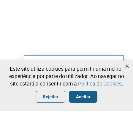
Ainda não se registou?
Este site utiliza cookies para permitir uma melhor
Crie uma conta e comece já a licitar
experiência por parte do utilizador. Ao navegar no
site estará a consentir com a
Política de Cookies
.
Entrar
Criar uma conta gratuita
•
•
•
Rejeitar
Aceitar
Contacte a nossa equipa!